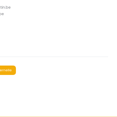
tin.be
.be
ernelle