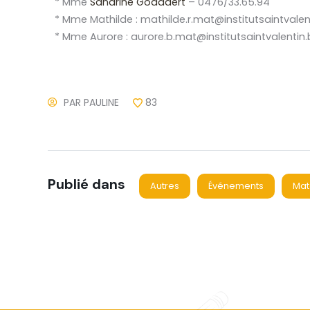
* Mme
Sandrine Goddaert
– 0476/33.65.94
* Mme Mathilde : mathilde.r.mat@institutsaintvalen
* Mme Aurore : aurore.b.mat@institutsaintvalentin
PAR
PAULINE
83
Publié dans
Autres
Événements
Mat