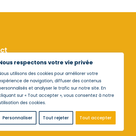
ct
Saint-Valentin 29 6061 Charleroi
Nous respectons votre vie privée
32 20 55
Nous utilisons des cookies pour améliorer votre
@institutsaintvalentin.be
expérience de navigation, diffuser des contenus
personnalisés et analyser le trafic sur notre site. En
book Maternelle
cliquant sur « Tout accepter », vous consentez à notre
book Primaire
utilisation des cookies.
Personnaliser
Tout rejeter
Tout accepter