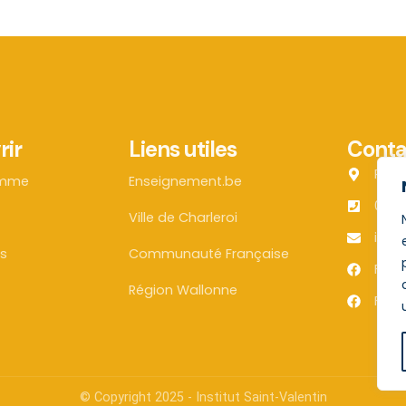
rir
Liens utiles
Conta
Rue 
amme
Enseignement.be
071 
Ville de Charleroi
info
s
Communauté Française
Face
Région Wallonne
Face
© Copyright 2025 - Institut Saint-Valentin