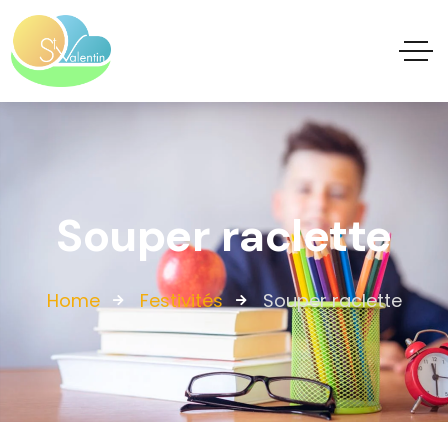
Souper raclette
Home
Festivités
Souper raclette