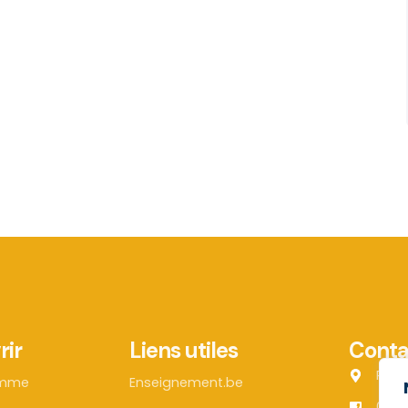
rir
Liens utiles
Conta
Rue 
amme
Enseignement.be
071 