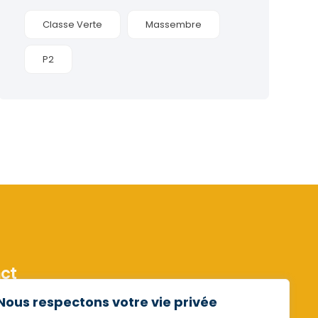
Classe Verte
Massembre
P2
ct
Saint-Valentin 29 6061 Charleroi
Nous respectons votre vie privée
32 20 55