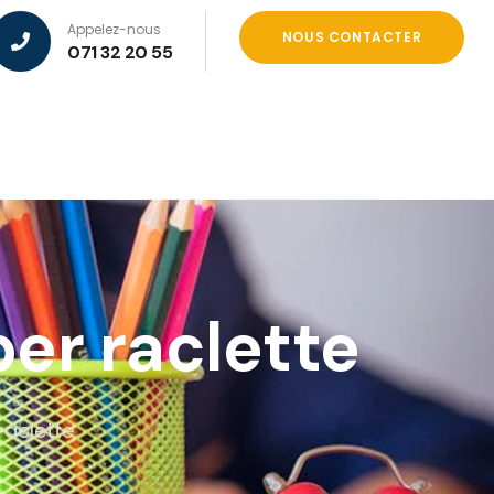
Appelez-nous
NOUS CONTACTER
071 32 20 55
er raclette
raclette