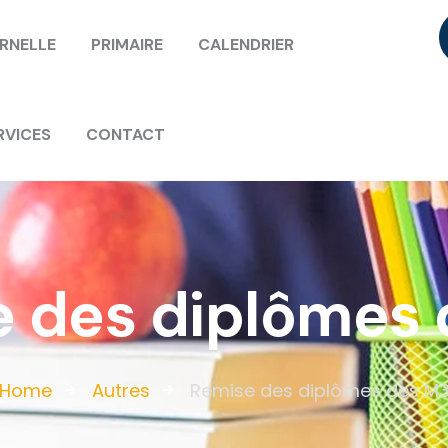
RNELLE
PRIMAIRE
CALENDRIER
RVICES
CONTACT
 des diplômes
Home
Autres
Remise des diplômes des M