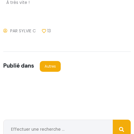
À très vite !
PAR
SYLVIE C
13
Publié dans
Autres