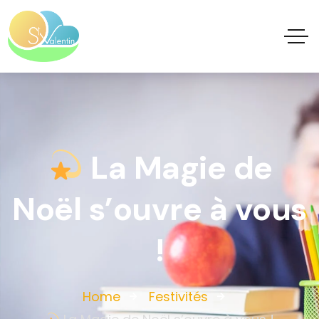
La Magie de
Noël s’ouvre à vous
!
Home
Festivités