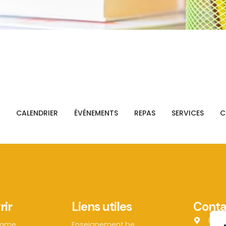
CALENDRIER
ÉVÉNEMENTS
REPAS
SERVICES
C
rir
Liens utiles
Conta
Rue 
amme
Enseignement.be